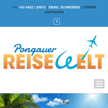
Tel:
+43 6452 / 20872
|
EMAIL SCHREIBEN
|
TERMIN
ANFRAGEN
TRAUMREISEN ERLEBEN